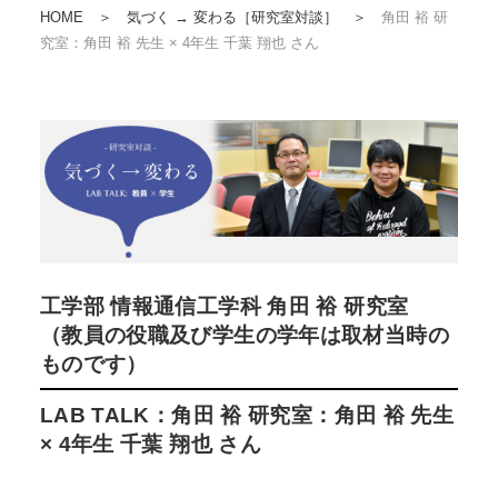
HOME
＞
気づく → 変わる［研究室対談］
＞
角田 裕 研
究室：角田 裕 先生 × 4年生 千葉 翔也 さん
工学部 情報通信工学科 角田 裕 研究室
（教員の役職及び学生の学年は取材当時の
ものです）
LAB TALK：角田 裕 研究室：角田 裕 先生
× 4年生 千葉 翔也 さん