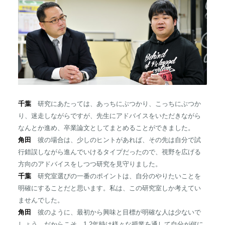
千葉
研究にあたっては、あっちにぶつかり、こっちにぶつか
り、迷走しながらですが、先生にアドバイスをいただきながら
なんとか進め、卒業論文としてまとめることができました。
角田
彼の場合は、少しのヒントがあれば、その先は自分で試
行錯誤しながら進んでいけるタイプだったので、視野を広げる
方向のアドバイスをしつつ研究を見守りました。
千葉
研究室選びの一番のポイントは、自分のやりたいことを
明確にすることだと思います。私は、この研究室しか考えてい
ませんでした。
角田
彼のように、最初から興味と目標が明確な人は少ないで
しょう。だからこそ、1,2年時は様々な授業を通して自分が何に