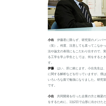
小出
伊藤君に限らず、研究室のメンバー
（笑）。何度、注意しても直ってこなか
法や論文の表現にもこだわり出すので、
る工学を学ぶ学生としては、何をすると
す。
伊藤
はい、肝に銘じます。小出先生は、
に関する解析などを行っていますが、僕
いろいろな面で勉強になりました。研究
です。
小出
共同開発を行った企業の方と橋梁の
をするために、1泊2日で山形に出かけた