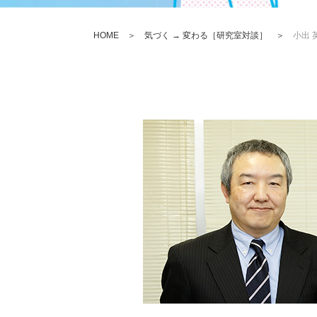
HOME
＞
気づく → 変わる［研究室対談］
＞
小出 