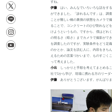
すね。
伊藤
はい。みんなでいろいろな話をする
ができました。「診れるんです」は、調
ことが難しい橋の裏側の状態をカメラで
ることで、コンクリートのひび割れなど
けようというもの。ですから、僕はどれ
の明るさ（暗さ）までカメラで撮影がで
を調査したのですが、実験条件をどう定
のかとか、論文を読む人に、内容をきち
えるための言葉づかいまで、ものすごく
って考えました。
小出
しっかりと手順を考えてまとめるこ
社で1から学び、現場に携わる方のリーダ
伊藤
ありがとうございます。がんばりま