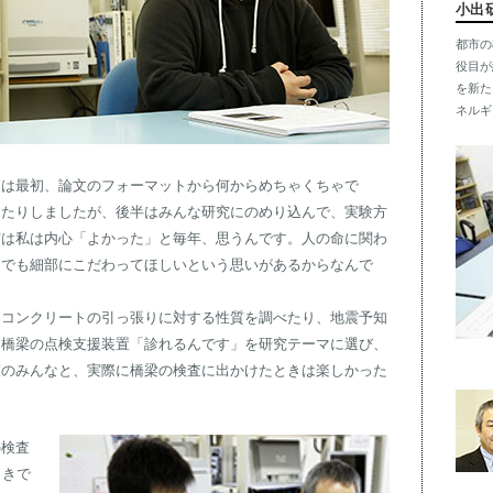
小出
都市の
役目が
を新た
ネルギ
は最初、論文のフォーマットから何からめちゃくちゃで
ったりしましたが、後半はみんな研究にのめり込んで、実験方
実は私は内心「よかった」と毎年、思うんです。人の命に関わ
きでも細部にこだわってほしいという思いがあるからなんで
コンクリートの引っ張りに対する性質を調べたり、地震予知
は橋梁の点検支援装置「診れるんです」を研究テーマに選び、
室のみんなと、実際に橋梁の検査に出かけたときは楽しかった
検査
ときで