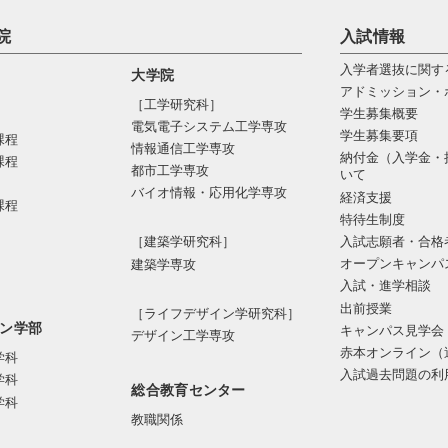
院
入試情報
入学者選抜に関す
大学院
アドミッション・
［工学研究科］
学生募集概要
電気電⼦システム⼯学専攻
学生募集要項
課程
情報通信⼯学専攻
納付金（入学金・
課程
都市⼯学専攻
いて
バイオ情報・応⽤化学専攻
経済支援
課程
特待生制度
入試志願者・合格
［建築学研究科］
オープンキャンパ
建築学専攻
入試・進学相談
出前授業
［ライフデザイン学研究科］
ン学部
キャンパス見学会
デザイン工学専攻
赤本オンライン（
学科
入試過去問題の利
学科
総合教育センター
学科
教職関係