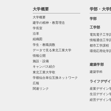
大学概要
学部・大学
大学概要
学部
建学の精神・教育理念
工学部
学長室
沿革
電気電子工学
組織図
情報通信工学
学生・教職員数
都市工学課程
データで見る東北工業大学
環境応用化学
情報公開
施設・設備
建築学部
キャンパス紹介
建築学科
東北工業大学歌
学都仙台単位互換ネットワーク
ライフデザイ
広報
関連リンク
産業デザイン
生活デザイン
経営デザイン