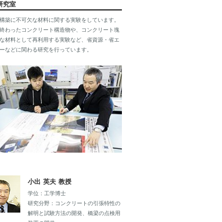
研究室
構築に不可欠な材料に関する実験をしています。
終わったコンクリート構造物や、コンクリート塊
な材料として再利用する実験など、省資源・省エ
ーなどに関わる研究を行っています。
小出 英夫 教授
学位：工学博士
研究分野：コンクリートの引張特性の
解明と試験方法の開発、橋梁の点検用