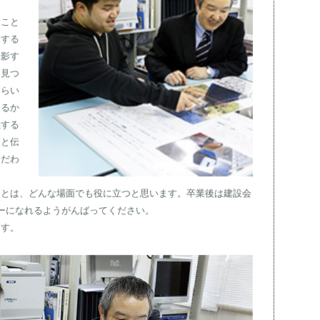
こと
査する
撮影す
を見つ
くらい
きるか
義する
んと伝
こだわ
とは、どんな場面でも役に立つと思います。卒業後は建設会
ーになれるようがんばってください。
す。