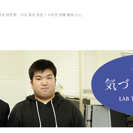
英夫 研究室：小出 英夫 先生 × ４年生 伊藤 竜弥 さん