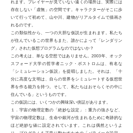
れます。プレイヤーが見ていない遠くの場所は、実際には
存在しない「虚無」の空間です。キャラクターがそこに歩
いて行って初めて、山や川、建物がリアルタイムで描画さ
れるのです。
この類似性から、一つの大胆な仮説が生まれます。私たち
が住んでいるこの世界もまた、誰かによって「レンダリン
グ」された仮想プログラムなのではないか？
この考えは、単なる空想ではありません。2003年、オック
スフォード大学の哲学者ニック・ボストロムは、有名な
「シミュレーション仮説」を提唱しました。それは、「十
分に高度な文明は、自らの世界をシミュレートする仮想世
界を作る能力を持つ。そして、私たちはおそらくその中に
住んでいる」というものです。
この仮説には、いくつかの興味深い傍証があります。
１．宇宙の物理定数の「絶妙な設定」：重力の強さなど、
宇宙の物理定数は、生命や銀河が生まれるために奇跡的な
ほど絶妙な値に設定されています。これは偶然というよ