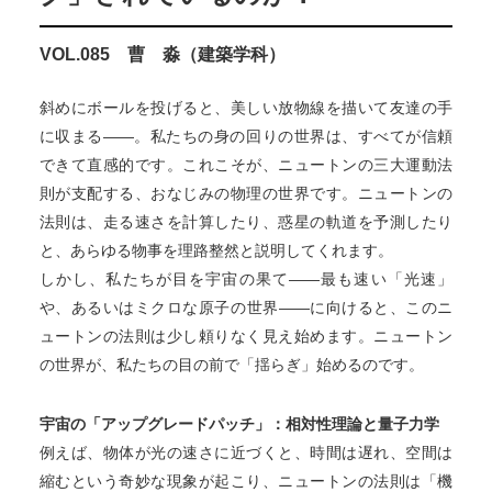
VOL.085 曹 淼（建築学科）
斜めにボールを投げると、美しい放物線を描いて友達の手
に収まる——。私たちの身の回りの世界は、すべてが信頼
できて直感的です。これこそが、ニュートンの三大運動法
則が支配する、おなじみの物理の世界です。ニュートンの
法則は、走る速さを計算したり、惑星の軌道を予測したり
と、あらゆる物事を理路整然と説明してくれます。
しかし、私たちが目を宇宙の果て——最も速い「光速」
や、あるいはミクロな原子の世界——に向けると、このニ
ュートンの法則は少し頼りなく見え始めます。ニュートン
の世界が、私たちの目の前で「揺らぎ」始めるのです。
宇宙の「アップグレードパッチ」：相対性理論と量子力学
例えば、物体が光の速さに近づくと、時間は遅れ、空間は
縮むという奇妙な現象が起こり、ニュートンの法則は「機