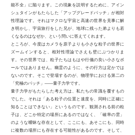
能不全」に陥ります。この現象を説明するために、アイン
シュタインがもたらした「アップグレードパッチ」が相対
性理論です。それはマクロな宇宙と高速の世界を見事に解
き明かし、宇宙旅行をした兄が、地球に残った弟よりも若
くなるのはなぜか、という問いに答えてくれます。
ところが、今度はカメラを原子よりも小さな粒子の世界に
ズームインすると、相対性理論でさえも壁にぶつかりま
す。その世界では、粒子たちはもはや行儀の良い小さなボ
ールではありません。幽霊のように、その行方は定かでは
ないのです。そこで登場するのが、物理学における第二の
「究極のパッチ」——量子力学です。
量子力学がもたらした考え方は、私たちの常識を覆すもの
でした。それは「ある粒子の位置と速度を、同時に正確に
知ることはできない」というものです。観測される前の粒
子は、どこか特定の場所にあるのではなく、「確率の雲」
のような曖昧な存在として、ここにも、あそこにも、同時
に複数の場所にも存在する可能性があるのです。そして、