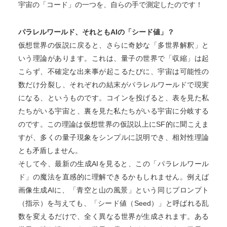
宇宙の「コード」の一つを、自らの手で測定したのです！
パラレルワールド、それともAIの「シード値」？
仮想世界の仮説に戻ると、さらに奇妙な「多世界解釈」と
いう理論があります。これは、量子の世界で「収縮」は起
こらず、不確定な出来事が起こるたびに、宇宙は可能性の
数だけ分裂し、それぞれの結末がパラレルワールドで現実
になる、というものです。コインを投げると、表を見た私
たちがいる宇宙と、裏を見た私たちがいる宇宙に分岐する
のです。この理論は仮想世界の仮説以上にSF的に聞こえま
すが、多くの量子現象をシンプルに説明でき、相対性理論
とも矛盾しません。
そして今、最新の生成AIを見ると、この「パラレルワール
ド」の魔法を直感的に理解できるかもしれません。例えば
画像生成AIに、「青空と山の風景」という同じプロンプト
（指示）を与えても、「シード値（Seed）」と呼ばれる乱
数を変えるだけで、全く異なる世界が生成されます。ある