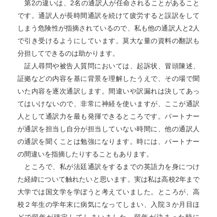
第2の違いは、2名の通訳人が任命されることがあること
です。通訳人が長時間通訳を続けて疲労すると誤訳をして
しまう危険性が指摘されているので、私も他の通訳人と2人
で引き受けるようにしています。莫大な量の資料の翻訳も
分担してできるのは助かります。
証人尋問や被告人質問においては、起訴状、冒頭陳述、
証拠などの内容を基に背景を理解したうえで、その場で聞
いた内容を逐次通訳します。間違いや訳漏れは決してあっ
てはいけないので、非常に神経を使いますが、ここが通訳
人として通訳力を最も発揮できるところです。パートナー
が通訳を担当し自分が担当していない時間に、他の通訳人
の通訳を聞くことは勉強になります。時には、パートナー
の間違いを指摘したりすることもあります。
ところで、私が法廷通訳をするまでの英語力を身につけ
た経緯について触れたいと思います。実は私は高校2年まで
大学では国文学を学ぼうと考えていました。ところが、高
校２年生の学年末に病気になってしまい、入院３か月目ほ