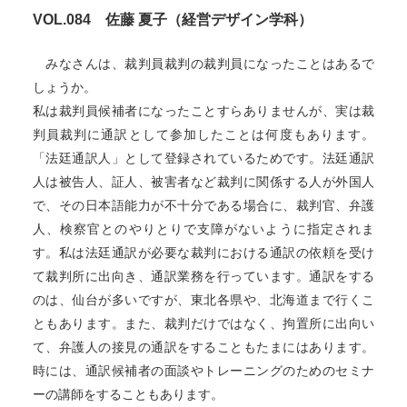
VOL.084 佐藤 夏子（経営デザイン学科）
みなさんは、裁判員裁判の裁判員になったことはあるで
しょうか。
私は裁判員候補者になったことすらありませんが、実は裁
判員裁判に通訳として参加したことは何度もあります。
「法廷通訳人」として登録されているためです。法廷通訳
人は被告人、証人、被害者など裁判に関係する人が外国人
で、その日本語能力が不十分である場合に、裁判官、弁護
人、検察官とのやりとりで支障がないように指定されま
す。私は法廷通訳が必要な裁判における通訳の依頼を受け
て裁判所に出向き、通訳業務を行っています。通訳をする
のは、仙台が多いですが、東北各県や、北海道まで行くこ
ともあります。また、裁判だけではなく、拘置所に出向い
て、弁護人の接見の通訳をすることもたまにはあります。
時には、通訳候補者の面談やトレーニングのためのセミナ
ーの講師をすることもあります。