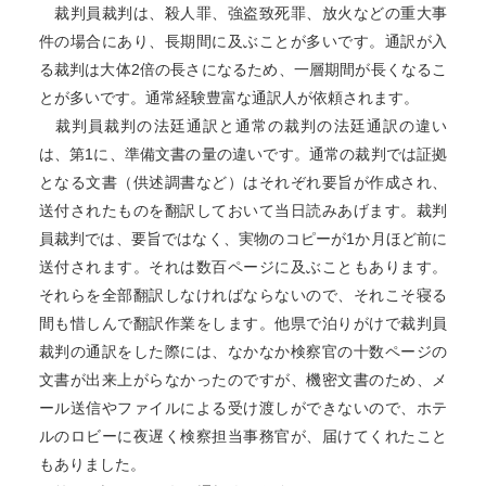
裁判員裁判は、殺人罪、強盗致死罪、放火などの重大事
件の場合にあり、長期間に及ぶことが多いです。通訳が入
る裁判は大体2倍の長さになるため、一層期間が長くなるこ
とが多いです。通常経験豊富な通訳人が依頼されます。
裁判員裁判の法廷通訳と通常の裁判の法廷通訳の違い
は、第1に、準備文書の量の違いです。通常の裁判では証拠
となる文書（供述調書など）はそれぞれ要旨が作成され、
送付されたものを翻訳しておいて当日読みあげます。裁判
員裁判では、要旨ではなく、実物のコピーが1か月ほど前に
送付されます。それは数百ページに及ぶこともあります。
それらを全部翻訳しなければならないので、それこそ寝る
間も惜しんで翻訳作業をします。他県で泊りがけで裁判員
裁判の通訳をした際には、なかなか検察官の十数ページの
文書が出来上がらなかったのですが、機密文書のため、メ
ール送信やファイルによる受け渡しができないので、ホテ
ルのロビーに夜遅く検察担当事務官が、届けてくれたこと
もありました。