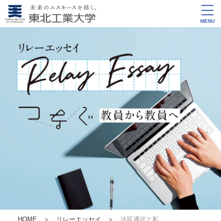
MENU
HOME
＞
リレーエッセイ
＞
法廷通訳と私