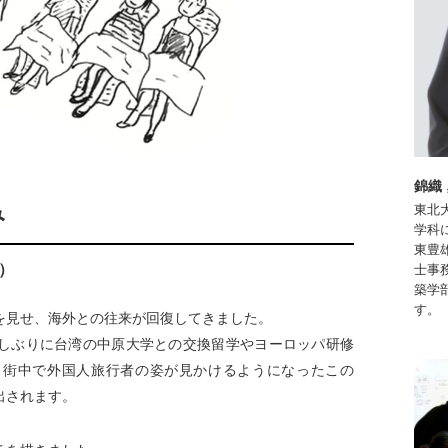
錦織
み
東北
学科
東豊
科）
士事
築学
す。
を見せ、海外との往来が回復してきました。
しぶりに台湾の中原大学との交換留学やヨーロッパ研修
り街中で外国人旅行者の姿が見かけるようになったこの
出されます。