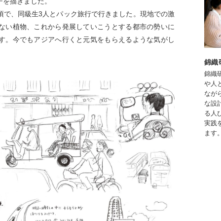
チを描きました。
頃で、同級生3人とパック旅行で行きました。現地での激
ない植物、これから発展していこうとする都市の勢いに
す。今でもアジアへ行くと元気をもらえるような気がし
錦織
錦織
や人
なが
な設
る人
実践
ます