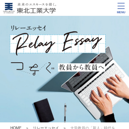
MENU
HOME
＞
リレーエッセイ
＞
大学教員の「新人」時代を