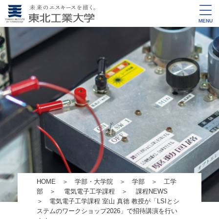
MENU
HOME
＞
学部・大学院
＞
学部
＞
工学
部
＞
電気電子工学課程
＞
課程NEWS
＞ 電気電子工学課程 室山 真徳 教授が「LSIとシ
ステムのワークショップ2026」で招待講演を行い