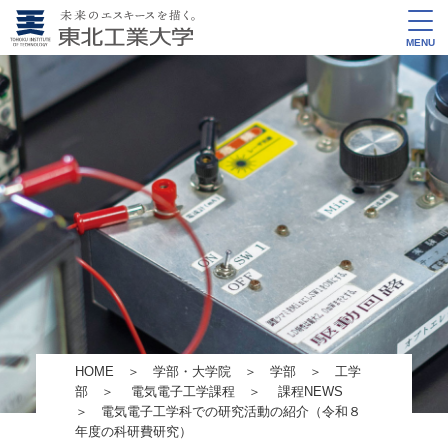
MENU
HOME
＞
学部・大学院
＞
学部
＞
工学
部
＞
電気電子工学課程
＞
課程NEWS
＞ 電気電子工学科での研究活動の紹介（令和８
年度の科研費研究）