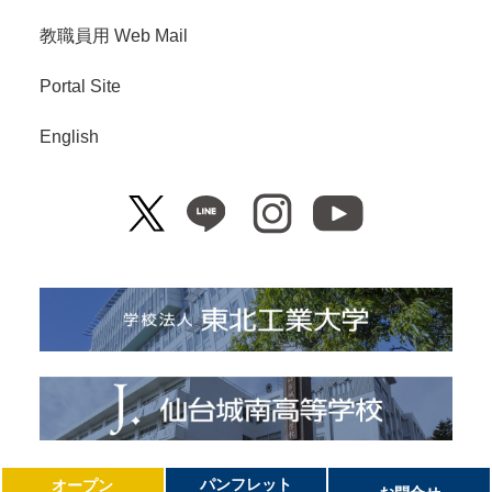
教職員用 Web Mail
Portal Site
English
Copyright© Tohoku Institute of Technology. All Right Reserved.
パンフレット
オープン