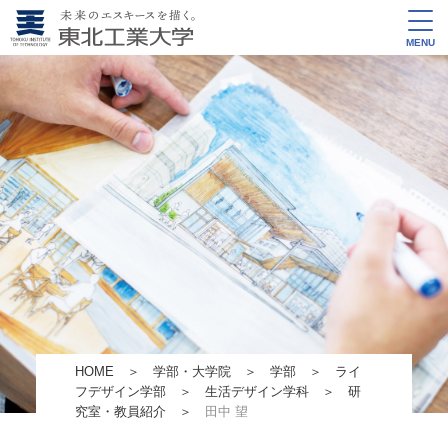
MENU
HOME
＞
学部・大学院
＞
学部
＞
ライ
フデザイン学部
＞
生活デザイン学科
＞
研
究室・教員紹介
＞
田中 望