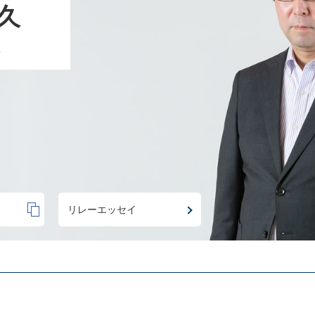
久
a
リレーエッセイ