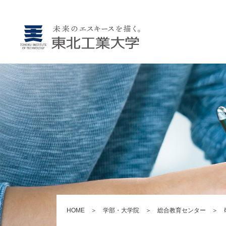
HOME
＞
学部・大学院
＞
総合教育センター
＞