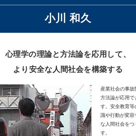
小川 和久
心理学の理論と方法論を応用して、
より安全な人間社会を構築する
産業社会の事故
方法論が応用で
す。安全教育等
識や行動が変容
な人間社会をつ
す。