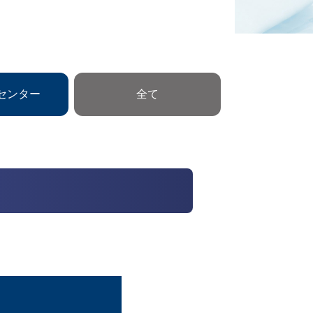
センター
全て