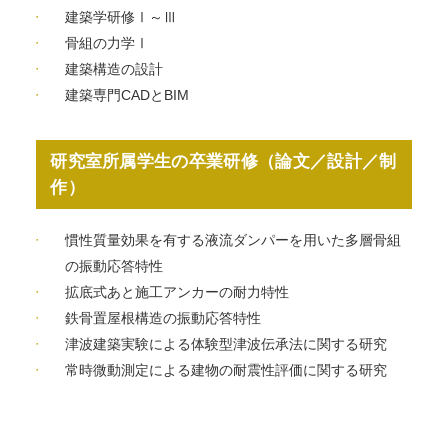
建築学研修Ⅰ～Ⅲ
骨組の力学Ⅰ
建築構造の設計
建築専門CADとBIM
研究室所属学生の卒業研修（論文／設計／制
作）
慣性質量効果を有する液流ダンパーを用いた多層骨組
の振動応答特性
拡底式あと施工アンカーの耐力特性
鉄骨置屋根構造の振動応答特性
津波建築実験による体験型津波伝承法に関する研究
常時微動測定による建物の耐震性評価に関する研究