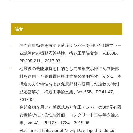
論文
慣性質量効果を有する液流ダンパーを用いた1層フレー
ム試験体の振動応答特性、構造工学論文集、Vol.63B、
PP.205-211、2017.03
地震後の機能維持を目的として屋根支承部に免制振部
材を適用した鉄骨置屋根体育館の動的特性、その1 本
構造の力学特性および免震部材を適用した建物の時刻
歴応答解析、構造工学論文集、Vol.65B、PP.41-47、
2019.03
突起金物を用いた拡底式あと施工アンカーの3次元有限
要素解析による性能評価、コンクリート工学年次論文
集、Vol.41、PP.1279-1284、2019.06
Mechanical Behavior of Newly Developed Undercut