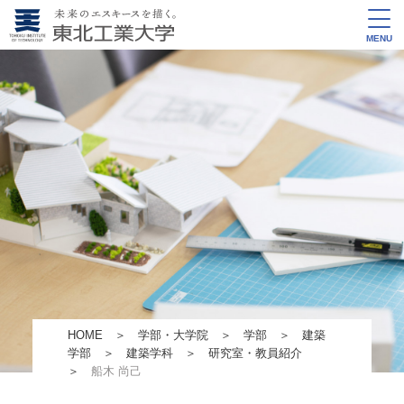
MENU
HOME
＞
学部・大学院
＞
学部
＞
建築
学部
＞
建築学科
＞
研究室・教員紹介
＞
船木 尚己