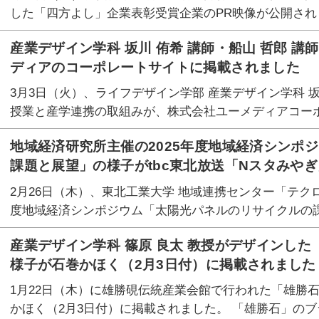
した「四方よし」企業表彰受賞企業のPR映像が公開されま
産業デザイン学科 坂川 侑希 講師・船山 哲郎 
ディアのコーポレートサイトに掲載されました
3月3日（火）、ライフデザイン学部 産業デザイン学科 坂
授業と産学連携の取組みが、株式会社ユーメディアコー
地域経済研究所主催の2025年度地域経済シンポ
課題と展望」の様子がtbc東北放送「Nスタみや
2月26日（木）、東北工業大学 地域連携センター「テク
度地域経済シンポジウム「太陽光パネルのリサイクルの
産業デザイン学科 篠原 良太 教授がデザインし
様子が石巻かほく（2月3日付）に掲載されました
1月22日（木）に雄勝硯伝統産業会館で行われた「雄勝
かほく（2月3日付）に掲載されました。 「雄勝石」の