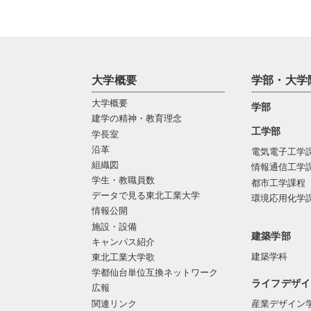
大学概要
学部・大学
大学概要
学部
建学の精神・教育理念
工学部
学長室
沿革
電気電子工学
組織図
情報通信工学
学生・教職員数
都市工学課程
データで見る東北工業大学
環境応用化学
情報公開
施設・設備
建築学部
キャンパス紹介
建築学科
東北工業大学歌
学都仙台単位互換ネットワーク
ライフデザイ
広報
関連リンク
産業デザイン