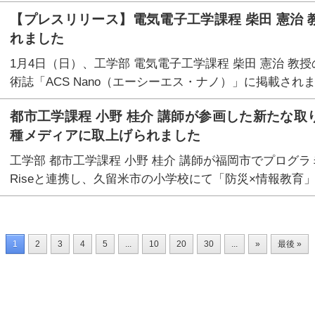
【プレスリリース】電気電子工学課程 柴田 憲治 教
れました
1月4日（日）、工学部 電気電子工学課程 柴田 憲治 
術誌「ACS Nano（エーシーエス・ナノ）」に掲載され
都市工学課程 小野 桂介 講師が参画した新たな
種メディアに取上げられました
工学部 都市工学課程 小野 桂介 講師が福岡市でプログ
Riseと連携し、久留米市の小学校にて「防災×情報教育」
1
2
3
4
5
...
10
20
30
...
»
最後 »