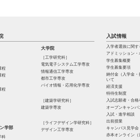
院
入試情報
入学者選抜に関す
大学院
アドミッション・
［工学研究科］
学生募集概要
電気電⼦システム⼯学専攻
学生募集要項
課程
情報通信⼯学専攻
納付金（入学金・
課程
都市⼯学専攻
いて
バイオ情報・応⽤化学専攻
経済支援
課程
特待生制度
入試志願者・合格
［建築学研究科］
オープンキャンパ
建築学専攻
入試・進学相談
出前授業
［ライフデザイン学研究科］
ン学部
キャンパス見学会
デザイン工学専攻
赤本オンライン（
学科