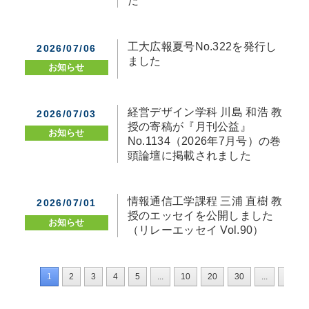
た
工大広報夏号No.322を発行し
2026/07/06
ました
お知らせ
経営デザイン学科 川島 和浩 教
2026/07/03
授の寄稿が『月刊公益』
お知らせ
No.1134（2026年7月号）の巻
頭論壇に掲載されました
情報通信工学課程 三浦 直樹 教
2026/07/01
授のエッセイを公開しました
お知らせ
（リレーエッセイ Vol.90）
1
2
3
4
5
...
10
20
30
...
»