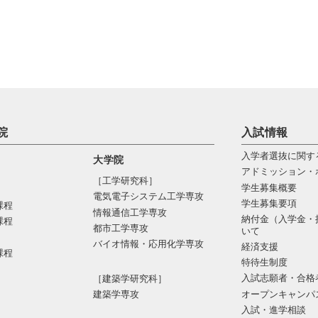
院
入試情報
入学者選抜に関す
大学院
アドミッション・
［工学研究科］
学生募集概要
電気電⼦システム⼯学専攻
学生募集要項
課程
情報通信⼯学専攻
納付金（入学金・
課程
都市⼯学専攻
いて
バイオ情報・応⽤化学専攻
経済支援
課程
特待生制度
入試志願者・合格
［建築学研究科］
オープンキャンパ
建築学専攻
入試・進学相談