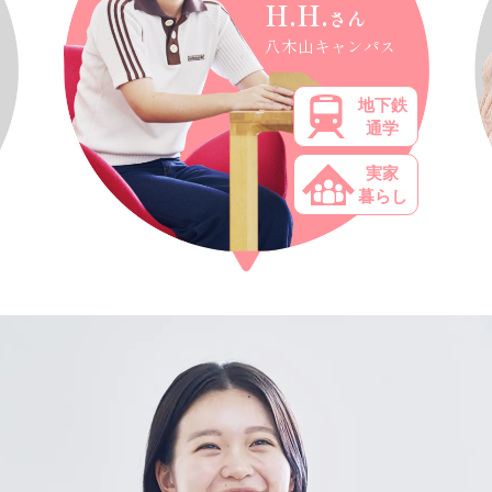
H.H.
さん
八木山キャンパス
地下鉄
通学
実家
暮らし