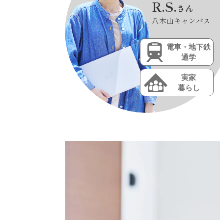
R.S.
さん
八木山キャンパス
電車・地下鉄
通学
実家
暮らし