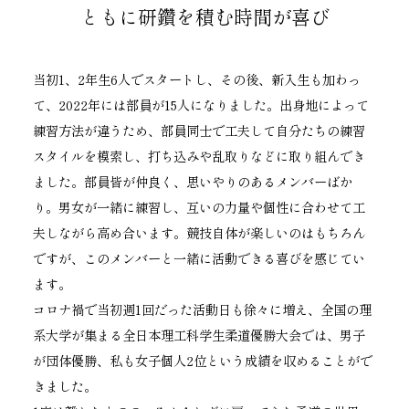
ともに研鑽を積む時間が喜び
当初1、2年生6人でスタートし、その後、新入生も加わっ
て、2022年には部員が15人になりました。出身地によって
練習方法が違うため、部員同士で工夫して自分たちの練習
スタイルを模索し、打ち込みや乱取りなどに取り組んでき
ました。部員皆が仲良く、思いやりのあるメンバーばか
り。男女が一緒に練習し、互いの力量や個性に合わせて工
夫しながら高め合います。競技自体が楽しいのはもちろん
ですが、このメンバーと一緒に活動できる喜びを感じてい
ます。
コロナ禍で当初週1回だった活動日も徐々に増え、全国の理
系大学が集まる全日本理工科学生柔道優勝大会では、男子
が団体優勝、私も女子個人2位という成績を収めることがで
きました。