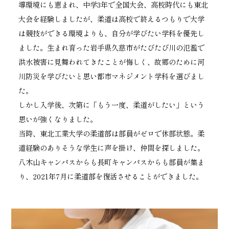
導環境にも恵まれ、中学3年で全国大会、高校時代にも東北
大会を経験しましたが、柔道は高校で終えるつもりで大学
は競技ができる環境よりも、自分が学びたい学科を優先し
ました。生まれ育った岩手県久慈市がたびたび川の氾濫で
洪水被害に見舞われてきたことが悔しく、故郷のために河
川防災を学びたいと思い都市マネジメント学科を選びまし
た。
しかし入学後、次第に「もう一度、柔道がしたい」という
思いが強くなりました。
当時、東北工業大学の柔道部は部員がゼロで休部状態。柔
道経験のありそうな学生に声を掛け、仲間を探しました。
八木山キャンパスからも長町キャンパスからも部員が集ま
り、2021年7月に柔道部を復活させることができました。