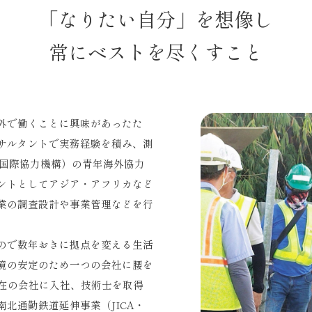
「なりたい自分」を想像し
常にベストを尽くすこと
外で働くことに興味があったた
サルタントで実務経験を積み、測
（国際協力機構）の青年海外協力
ントとしてアジア・アフリカなど
業の調査設計や事業管理などを行
ので数年おきに拠点を変える生活
境の安定のため一つの会社に腰を
現在の会社に入社、技術士を取得
北通勤鉄道延伸事業（JICA・