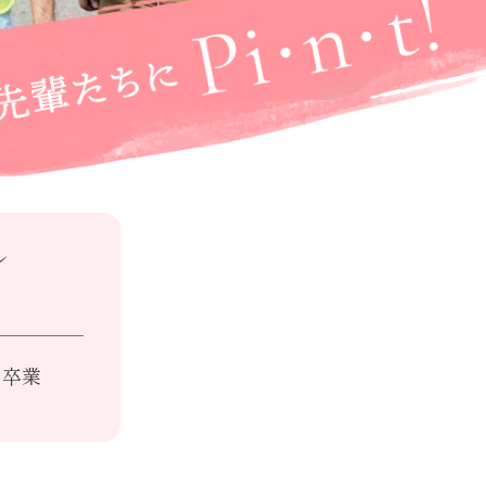
ル
月 卒業