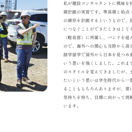
私が建設コンサルタントに興味を
線計画の実習です。等高線と始点
の線形を計画するというもので、
につなぐことができたときはとて
（軽音部）に所属し、バンドを組
ので、海外への関心も当時から高
語学留学で国外から日本を見つめ
いう思いを強くしました。これま
のスタイルを変えてきましたが、
たいという思いは学生時代から一
ることももちろんありますが、常
気持ちを持ち、目標に向かって挑
います。