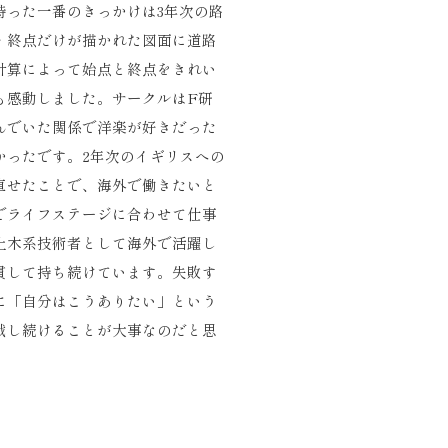
持った一番のきっかけは3年次の路
・終点だけが描かれた図面に道路
計算によって始点と終点をきれい
も感動しました。サークルはF研
んでいた関係で洋楽が好きだった
かったです。2年次のイギリスへの
直せたことで、海外で働きたいと
でライフステージに合わせて仕事
土木系技術者として海外で活躍し
貫して持ち続けています。失敗す
に「自分はこうありたい」という
戦し続けることが大事なのだと思