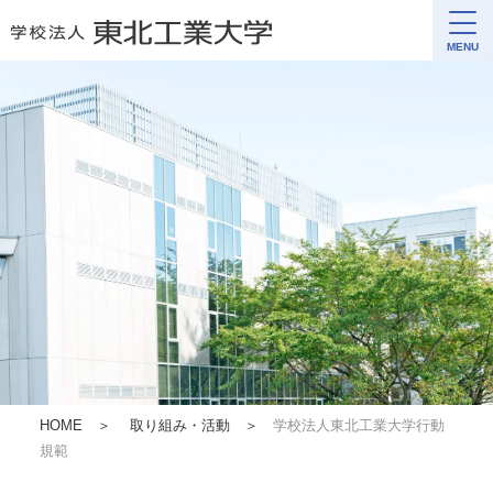
MENU
HOME
＞
取り組み・活動
＞
学校法人東北工業大学行動
規範