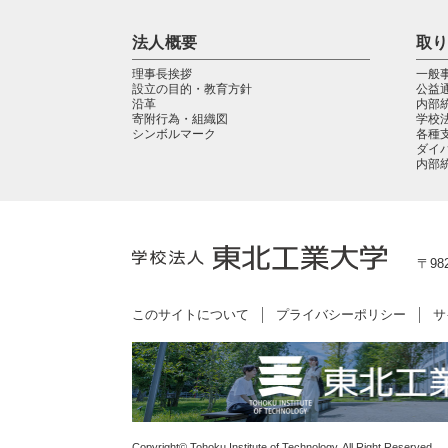
法人概要
取
理事長挨拶
一般
設立の目的・教育方針
公益
沿革
内部
寄附行為・組織図
学校
シンボルマーク
各種
ダイ
内部
〒98
このサイトについて
プライバシーポリシー
サ
Copyright© Tohoku Institute of Technology. All Right Reserved.