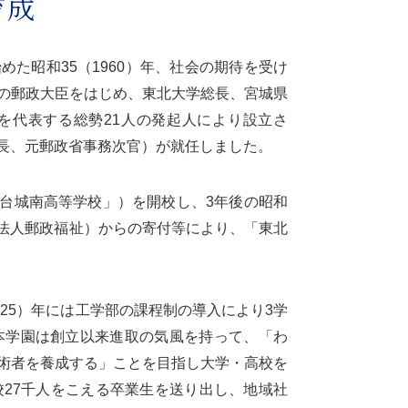
育成
た昭和35（1960）年、社会の期待を受け
の郵政大臣をはじめ、東北大学総長、宮城県
を代表する総勢21人の発起人により設立さ
長、元郵政省事務次官）が就任しました。
「仙台城南高等学校」）を開校し、3年後の昭和
財団法人郵政福祉）からの寄付等により、「東北
025）年には工学部の課程制の導入により3学
本学園は創立以来進取の気風を持って、「わ
術者を養成する」ことを目指し大学・高校を
校27千人をこえる卒業生を送り出し、地域社