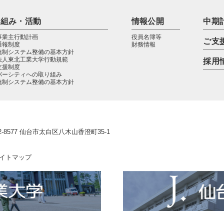
り組み・活動
情報公開
中期計
事業主行動計画
役員名簿等
ご支
通報制度
財務情報
統制システム整備の基本方針
法人東北工業大学行動規範
採用
支援制度
バーシティへの取り組み
統制システム整備の基本方針
2-8577 仙台市太白区八木山香澄町35-1
イトマップ