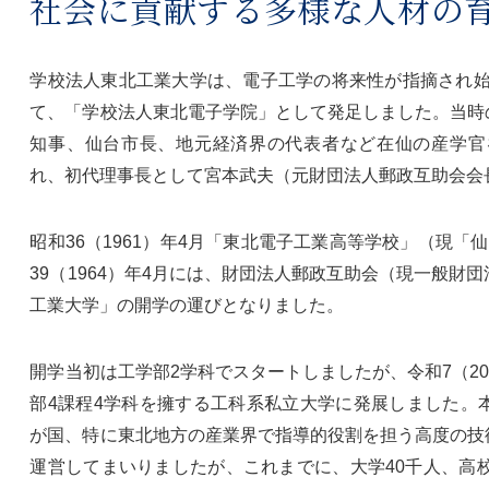
社会に貢献する多様な
人材の
学校法人東北工業大学は、電子工学の将来性が指摘され始め
て、「学校法人東北電子学院」として発足しました。当時
知事、仙台市長、地元経済界の代表者など在仙の産学官
れ、初代理事長として宮本武夫（元財団法人郵政互助会会
昭和36（1961）年4月「東北電子工業高等学校」（現
39（1964）年4月には、財団法人郵政互助会（現一般
工業大学」の開学の運びとなりました。
開学当初は工学部2学科でスタートしましたが、令和7（2
部4課程4学科を擁する工科系私立大学に発展しました。
が国、特に東北地方の産業界で指導的役割を担う高度の技
運営してまいりましたが、これまでに、大学40千人、高