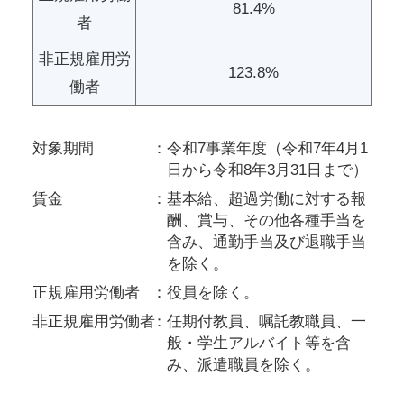
81.4%
者
非正規雇用労
123.8%
働者
対象期間
令和7事業年度（令和7年4月1
日から令和8年3月31日まで）
賃金
基本給、超過労働に対する報
酬、賞与、その他各種手当を
含み、通勤手当及び退職手当
を除く。
正規雇用労働者
役員を除く。
非正規雇用労働者
任期付教員、嘱託教職員、一
般・学生アルバイト等を含
み、派遣職員を除く。