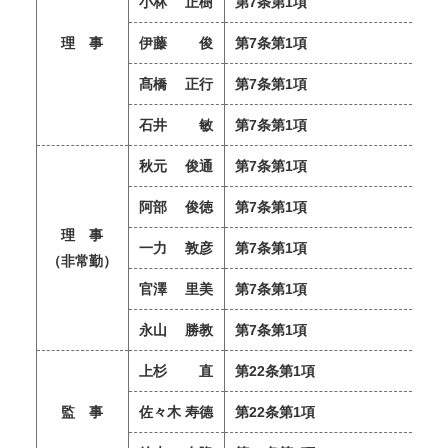
小林 正樹
第7条第1項
理 事
伊藤 俊
第7条第1項
髙橋 正行
第7条第1項
法
石井 敏
第7条第1項
秋元 俊通
第7条第1項
阿部 俊徳
第7条第1項
理 事
一力 敦彦
第7条第1項
（非常勤）
官澤 里美
第7条第1項
永山 勝教
第7条第1項
上杉 直
第22条第1項
監 事
佐々木 寿德
第22条第1項