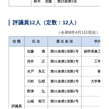
鈴木 友隆
第22条第1項
評議員12人（定数：12人）
（令和8年4月1日現在）
役 職
氏 名
選 任 条 項
学内役職
佐藤 篤
第31条第1項第1号
副学長兼工学研
河井 正
第31条第1項第1号
工学部長
水戸 良広
第31条第1項第1号
教頭
川村 弘昭
第31条第1項第1号
大学事務局
野津 弘
第31条第1項第2号
-
山城 智万
第31条第1項第2号
-
評議員