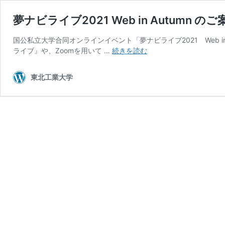
夢ナビライブ2021 Web in Autumn のご
国公私立大学合同オンラインイベント「夢ナビライブ2021 Web i
夢
ライブ』や、Zoomを用いて …
続きを読む
ナ
ビ
東北工業大学
ラ
イ
ブ
2021
Web
in
Autumn
の
ご
案
内